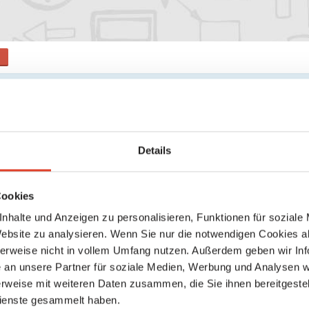
s
Keine weiteren Ergebnisse gefunden
Details
Cookies
nhalte und Anzeigen zu personalisieren, Funktionen für soziale
Website zu analysieren. Wenn Sie nur die notwendigen Cookies a
herweise nicht in vollem Umfang nutzen. Außerdem geben wir Inf
an unsere Partner für soziale Medien, Werbung und Analysen we
rweise mit weiteren Daten zusammen, die Sie ihnen bereitgestell
ienste gesammelt haben.