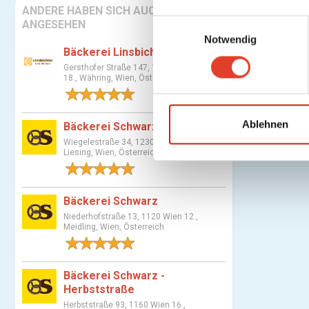
ANDERE HABEN SICH AUCH
E
ANGESEHEN
Notwendig
i
Bäckerei Linsbichler
n
Gersthofer Straße 147, 1180 Wien
w
18., Währing, Wien, Österreich
i
1 Bewertung
l
l
Ablehnen
Bäckerei Schwarz
i
Wiegelestraße 34, 1230 Wien 23.,
Liesing, Wien, Österreich
g
1 Bewertung
u
n
Bäckerei Schwarz
g
Niederhofstraße 13, 1120 Wien 12.,
s
Meidling, Wien, Österreich
a
2 Bewertungen
u
s
Bäckerei Schwarz -
w
Herbststraße
a
Herbststraße 93, 1160 Wien 16.,