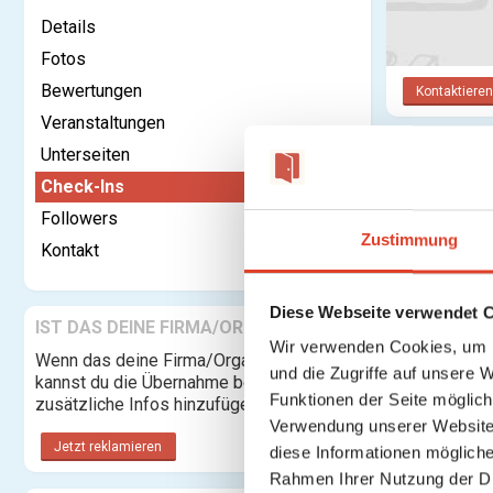
Details
Fotos
Bewertungen
Kontaktieren
Veranstaltungen
Unterseiten
Check-In
Check-Ins
Followers
Zustimmung
Kontakt
Diese Webseite verwendet 
IST DAS DEINE FIRMA/ORGANISATION?
Wir verwenden Cookies, um I
Wenn das deine Firma/Organisation ist,
und die Zugriffe auf unsere 
kannst du die Übernahme beantragen und
Funktionen der Seite möglic
zusätzliche Infos hinzufügen.
Verwendung unserer Website 
Jetzt reklamieren
diese Informationen mögliche
Rahmen Ihrer Nutzung der D