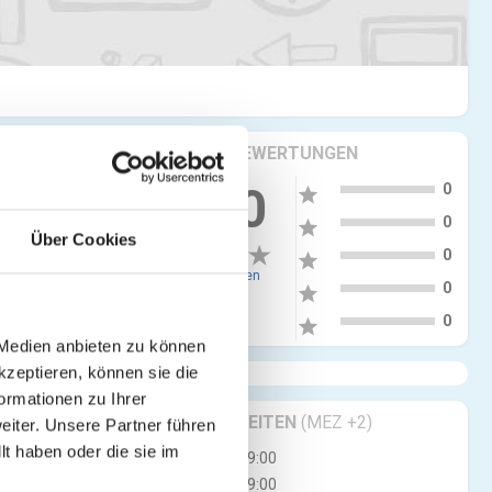
KRITIKEN & BEWERTUNGEN
5
0.00
0
star
4
0
star
Über Cookies
3
0
star
0 Bewertungen
2
0
star
1
0
star
 Medien anbieten zu können
kzeptieren, können sie die
ormationen zu Ihrer
GESCHÄFTSZEITEN
(MEZ +2)
iter. Unsere Partner führen
t haben oder die sie im
Mo
06:00 - 19:00
Di
06:00 - 19:00