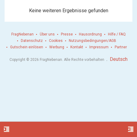
Keine weiteren Ergebnisse gefunden
FragNebenan
Über uns
Presse
Hausordnung
Hilfe / FAQ
Datenschutz
Cookies
Nutzungsbedingungen/AGB
Gutschein einlösen
Werbung
Kontakt
Impressum
Partner
.
Deutsch
Copyright © 2026 FragNebenan. Alle Rechte vorbehalten
format_indent_increase
format_indent_decrease