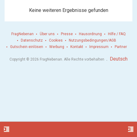
Keine weiteren Ergebnisse gefunden
FragNebenan
Über uns
Presse
Hausordnung
Hilfe / FAQ
Datenschutz
Cookies
Nutzungsbedingungen/AGB
Gutschein einlösen
Werbung
Kontakt
Impressum
Partner
.
Deutsch
Copyright © 2026 FragNebenan. Alle Rechte vorbehalten
format_indent_increase
format_indent_decrease