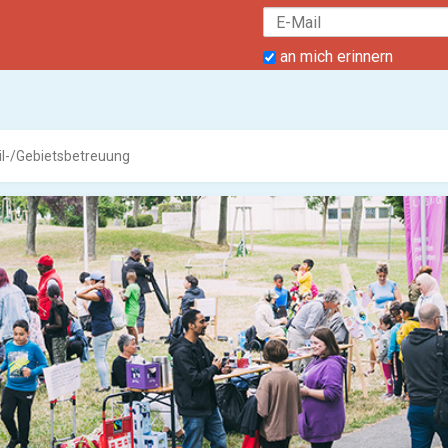
an mich erinnern
il-/Gebietsbetreuung