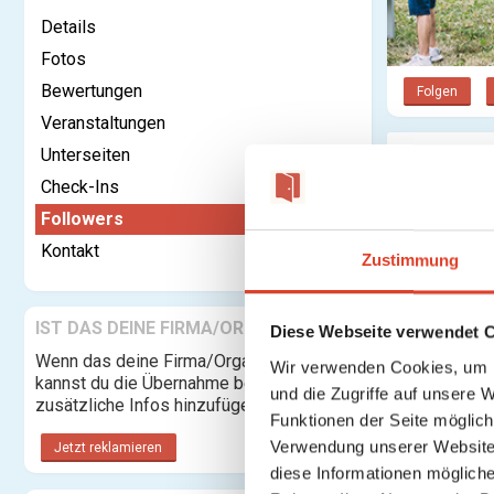
Details
Fotos
Bewertungen
Folgen
Veranstaltungen
Unterseiten
Follower
Check-Ins
Followers
Kontakt
Zustimmung
IST DAS DEINE FIRMA/ORGANISATION?
Diese Webseite verwendet 
Wenn das deine Firma/Organisation ist,
Wir verwenden Cookies, um I
kannst du die Übernahme beantragen und
und die Zugriffe auf unsere 
zusätzliche Infos hinzufügen.
Funktionen der Seite möglic
Verwendung unserer Website 
Jetzt reklamieren
diese Informationen mögliche