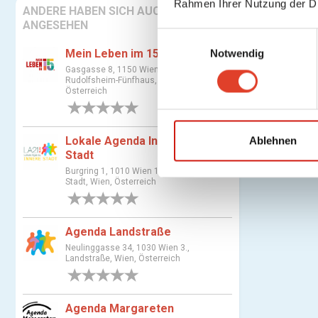
Rahmen Ihrer Nutzung der D
ANDERE HABEN SICH AUCH
ANGESEHEN
E
Mein Leben im 15.
Notwendig
i
Gasgasse 8, 1150 Wien 15.,
n
Rudolfsheim-Fünfhaus, Wien,
w
Österreich
i
0 Bewertungen
l
l
Lokale Agenda Innere
Ablehnen
Stadt
i
Burgring 1, 1010 Wien 1., Innere
g
Stadt, Wien, Österreich
u
0 Bewertungen
n
g
Agenda Landstraße
s
Neulinggasse 34, 1030 Wien 3.,
a
Landstraße, Wien, Österreich
u
0 Bewertungen
s
Agenda Margareten
w