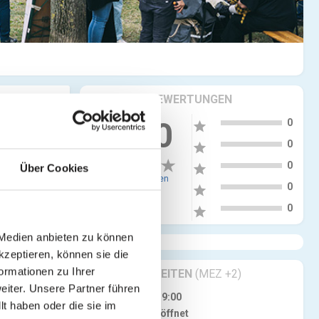
KRITIKEN & BEWERTUNGEN
5
0.00
0
star
4
0
star
3
0
star
Über Cookies
0 Bewertungen
2
0
star
1
0
star
 Medien anbieten zu können
kzeptieren, können sie die
ormationen zu Ihrer
GESCHÄFTSZEITEN
(MEZ +2)
iter. Unsere Partner führen
Do
14:00 - 19:00
t haben oder die sie im
Jetzt geöffnet