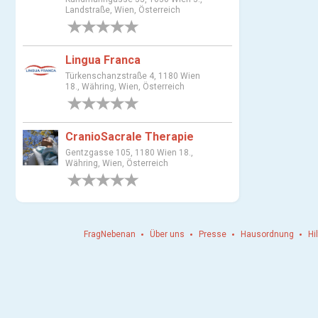
s
Landstraße, Wien, Österreich
w
0 Bewertungen
a
h
Lingua Franca
l
Türkenschanzstraße 4, 1180 Wien
18., Währing, Wien, Österreich
0 Bewertungen
CranioSacrale Therapie
Gentzgasse 105, 1180 Wien 18.,
Währing, Wien, Österreich
0 Bewertungen
FragNebenan
Über uns
Presse
Hausordnung
Hi