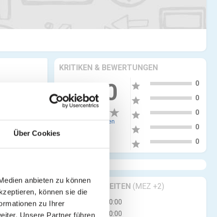
KRITIKEN & BEWERTUNGEN
5
0.00
0
star
4
0
star
3
0
star
0 Bewertungen
2
0
star
Über Cookies
1
0
star
 Medien anbieten zu können
GESCHÄFTSZEITEN
(MEZ +2)
kzeptieren, können sie die
Mo
10:00 - 20:00
ormationen zu Ihrer
Di
10:00 - 20:00
iter. Unsere Partner führen