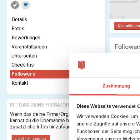
favorite
Details
Kontaktieren
Fotos
Bewertungen
Follower
Veranstaltungen
Unterseiten
Check-Ins
Followers
Kontakt
Zustimmung
IST DAS DEINE FIRMA/ORGANISATION?
Diese Webseite verwendet 
Wenn das deine Firma/Organisation ist,
Wir verwenden Cookies, um I
kannst du die Übernahme beantragen und
und die Zugriffe auf unsere 
zusätzliche Infos hinzufügen.
Funktionen der Seite möglic
Verwendung unserer Website 
Jetzt reklamieren