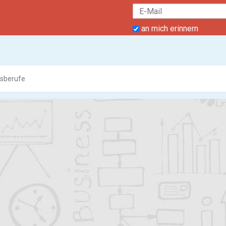
an mich erinnern
sberufe