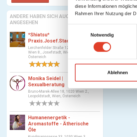
diese Informationen mögliche
Rahmen Ihrer Nutzung der D
ANDERE HABEN SICH AUCH
ANGESEHEN
E
*Shiatsu*
Notwendig
i
Praxis.Josef.Stadt*
n
Lerchenfelder Straße 122, 1070
w
Wien 8., Josefstadt, Wien,
i
Österreich
l
2 Bewertungen
l
Ablehnen
Monika Seidel |
i
Sexualberatung
g
Bruno-Marek-Allee 18, 1020 Wien 2.,
u
Leopoldstadt, Wien, Österreich
n
0 Bewertungen
g
s
Humanenergetik -
a
Aromastoffe - Ätherische
Öle
u
Kundmanngasse 33, 1030 Wien 3.,