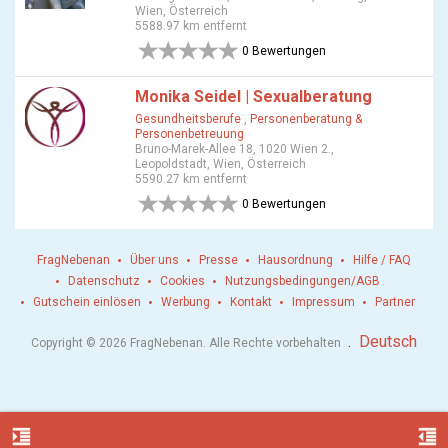
Wien, Österreich
5588.97 km entfernt
0 Bewertungen
Monika Seidel | Sexualberatung
Gesundheitsberufe
,
Personenberatung &
Personenbetreuung
Bruno-Marek-Allee 18, 1020 Wien 2.,
Leopoldstadt, Wien, Österreich
5590.27 km entfernt
0 Bewertungen
FragNebenan
Über uns
Presse
Hausordnung
Hilfe / FAQ
Datenschutz
Cookies
Nutzungsbedingungen/AGB
Gutschein einlösen
Werbung
Kontakt
Impressum
Partner
.
Deutsch
Copyright © 2026 FragNebenan. Alle Rechte vorbehalten
format_indent_increase
format_indent_decrease