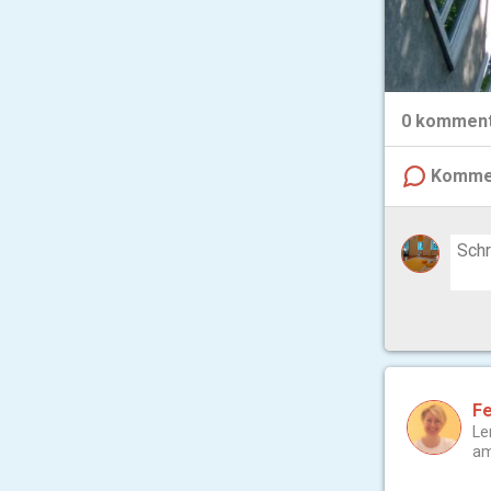
0
komment
Komme
Fe
Le
am