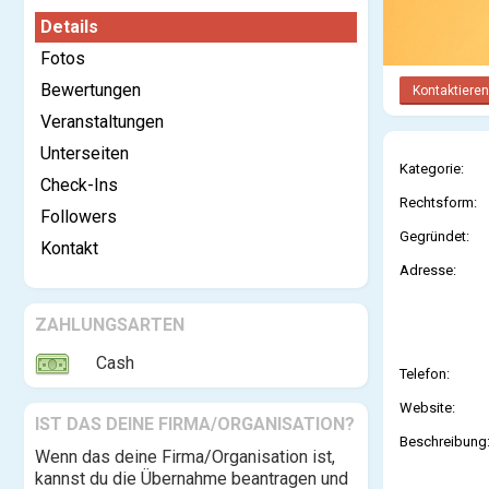
Details
Fotos
Bewertungen
Kontaktieren
Veranstaltungen
Unterseiten
Kategorie:
Check-Ins
Rechtsform:
Followers
Gegründet:
Kontakt
Adresse:
ZAHLUNGSARTEN
Cash
Telefon:
Website:
IST DAS DEINE FIRMA/ORGANISATION?
Beschreibung
Wenn das deine Firma/Organisation ist,
kannst du die Übernahme beantragen und