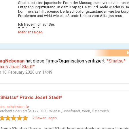
Shiatsu ist eine japanische Form der Massage und versetzt in einen
Entspannungszustand, in dem Körper, Geist und Seele wieder in B
kommen. Es hilft ebenso bei Erschöpfungszuständen wie bei körp
Problemen und wirkt wie eine Stunde Urlaub vom Alltagsstress.
Ich freue mich auf Sie.
Felicitas Freise
Mehr anzeigen
ragNebenan
hat diese Firma/Organisation verifiziert:
*Shiatsu*
axis.Josef.Stadt*
 10. February 2026 um 14:49
*Shiatsu* Praxis.Josef.Stadt*
Gesundheitsberufe
erchenfelder Straße 122, 1070 Wien 8., Josefstadt, Wien, Österreich
2 Bewertungen
Meine Shiatsu Praxis.Josef.Stadt liegt versteckt in einem lausch