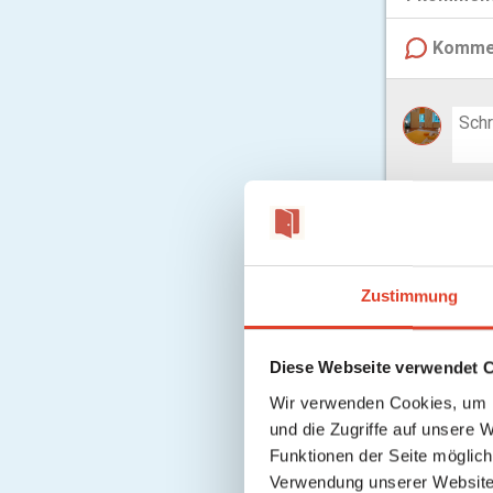
Komme
Felic
am 12
Hallo Peter,
Zustimmung
Um Deine Fr
1 Behandlun
Diese Webseite verwendet 
Details und
Wir verwenden Cookies, um I
Liebe Grüß
und die Zugriffe auf unsere 
Felicitas
Funktionen der Seite möglic
Verwendung unserer Website 