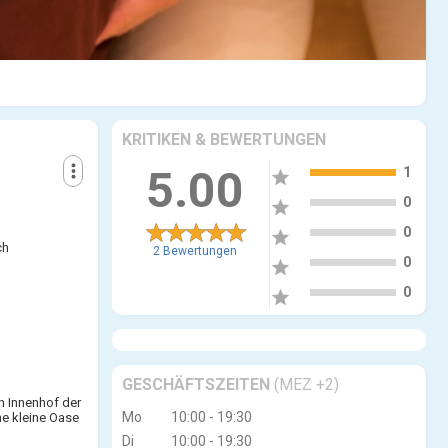
KRITIKEN & BEWERTUNGEN
5
more_vert
5.00
1
star
4
0
star
3
0
star
ch
2 Bewertungen
2
0
star
1
0
star
GESCHÄFTSZEITEN
(MEZ +2)
n Innenhof der
Mo
10:00 - 19:30
ne kleine Oase
Di
10:00 - 19:30