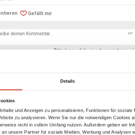
ntieren
Gefällt mir
gif
Bitte logge dich ein oder registriere e
itas Freise
. August 2021 um 06:55
Details
age so kurz und knapp zu beantworten, wie Du sie gestellt hast 
g kostet 68 €, 5 Behandlungen kosten 315€
Cookies
 Infos findest Du auf
www.praxisjosefstadt.at
nhalte und Anzeigen zu personalisieren, Funktionen für soziale
e
Website zu analysieren. Wenn Sie nur die notwendigen Cookies a
herweise nicht in vollem Umfang nutzen. Außerdem geben wir Inf
an unsere Partner für soziale Medien, Werbung und Analysen we