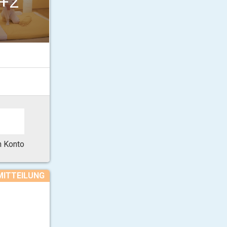
+2
in Konto
MITTEILUNG