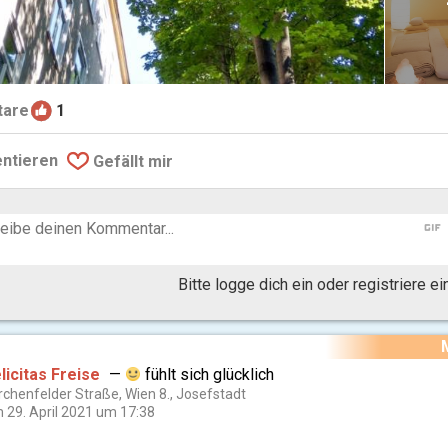
are
1
ntieren
Gefällt mir
gif
Bitte logge dich ein oder registriere e
licitas Freise
—
fühlt sich
glücklich
rchenfelder Straße, Wien 8., Josefstadt
 29. April 2021 um 17:38