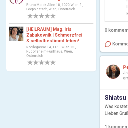
Bruno-Marek-Allee 18, 1020 Wien 2.,
Leopoldstadt, Wien, Österreich
0 Bewertungen
[HEILRAUM] Mag. Iris
0
komment
Zabukovnik | Schmerzfrei
& selbstbestimmt leben!
Komme
Nobilegasse 14, 1150 Wien 15.,
Rudolfsheim-Fünfhaus, Wien,
Österreich
0 Bewertungen
P
Jo
am
Shiatsu
Was kostet 
Lieben Gruß
1
komment