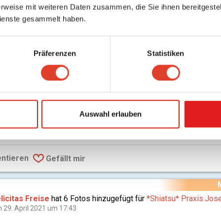
rweise mit weiteren Daten zusammen, die Sie ihnen bereitgestell
ienste gesammelt haben.
ndrea
hat eine Bewertung verfasst für
*Shiatsu* Praxis.Josef.St
Präferenzen
Statistiken
nge Gasse, Wien 8., Josefstadt
 26. June 2021 um 16:46
Felicitas Freise ist eine einfühlsame und aufmerksame
apeutin, zusätzlich vermittelt sie jede Menge Hintergrundwissen
Auswahl erlauben
ipps! Ich genieße die Behandlungen bei ihr sehr.
are
ntieren
Gefällt mir
licitas Freise
hat 6 Fotos hinzugefügt für
*Shiatsu* Praxis.Jose
 29. April 2021 um 17:43