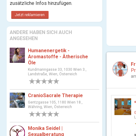
zusätzliche Infos hinzufügen.
Jetzt reklamieren
ANDERE HABEN SICH AUCH
ANGESEHEN
Humanenergetik -
Aromastoffe - Ätherische
Öle
F
Kundmanngasse 33, 1030 Wien 3.,
Pr
Landstraße, Wien, Österreich
am
0 Bewertungen
CranioSacrale Therapie
Gentzgasse 105, 1180 Wien 18.,
Währing, Wien, Österreich
0 Bewertungen
L
Monika Seidel |
Sexualberatung