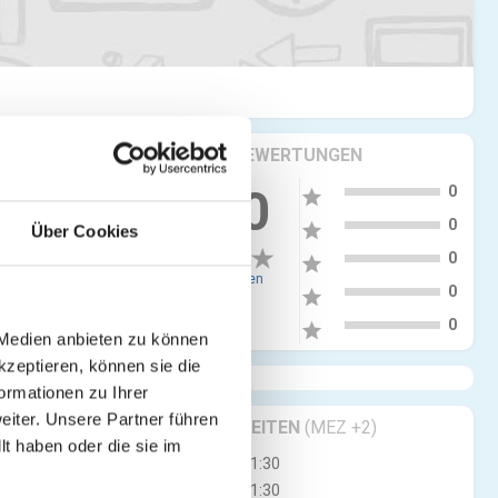
KRITIKEN & BEWERTUNGEN
5
0.00
0
star
4
0
star
Über Cookies
3
0
star
0 Bewertungen
2
0
star
1
0
star
 Medien anbieten zu können
kzeptieren, können sie die
ormationen zu Ihrer
iter. Unsere Partner führen
GESCHÄFTSZEITEN
(MEZ +2)
t haben oder die sie im
Di
11:00 - 21:30
Mi
11:00 - 21:30