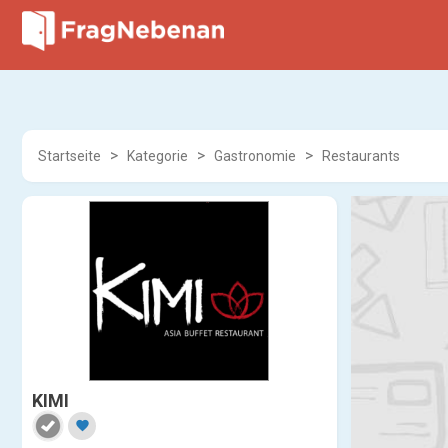
Startseite
Kategorie
Gastronomie
Restaurants
KIMI
favorite