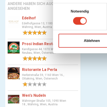
ANDERE HABEN SICH AUCH
E
ANGESEHEN
Notwendig
i
n
Edelhof
w
Edelhofgasse 13, 1180 Wien 18.,
Währing, Wien, Austria
i
1 Bewertung
l
l
Ablehnen
Prosi Indian Restaurant
i
Kandlgasse 44, 1070 Wien 7.,
g
Neubau, Wien, Österreich
u
1 Bewertung
n
g
Ristorante La Perla
s
Herbststraße 59, 1160 Wien 16.,
Ottakring, Wien, Österreich
a
1 Bewertung
u
s
Wen's Nudeln
w
Währinger Straße 105, 1090 Wien
a
18., Währing, Wien, Austria