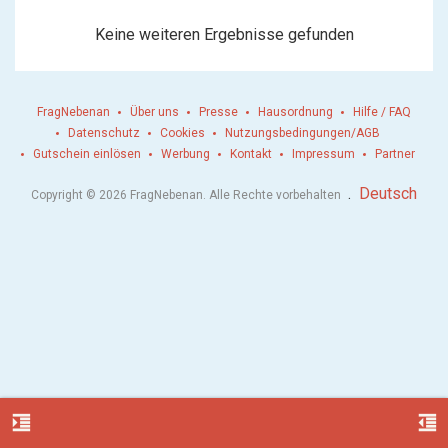
Keine weiteren Ergebnisse gefunden
FragNebenan
Über uns
Presse
Hausordnung
Hilfe / FAQ
Datenschutz
Cookies
Nutzungsbedingungen/AGB
Gutschein einlösen
Werbung
Kontakt
Impressum
Partner
.
Deutsch
Copyright © 2026 FragNebenan. Alle Rechte vorbehalten
format_indent_increase
format_indent_decrease