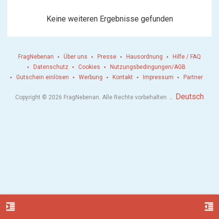
Keine weiteren Ergebnisse gefunden
FragNebenan
Über uns
Presse
Hausordnung
Hilfe / FAQ
Datenschutz
Cookies
Nutzungsbedingungen/AGB
Gutschein einlösen
Werbung
Kontakt
Impressum
Partner
.
Deutsch
Copyright © 2026 FragNebenan. Alle Rechte vorbehalten
format_indent_increase
format_indent_decrease