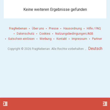
Keine weiteren Ergebnisse gefunden
FragNebenan
Über uns
Presse
Hausordnung
Hilfe / FAQ
Datenschutz
Cookies
Nutzungsbedingungen/AGB
Gutschein einlösen
Werbung
Kontakt
Impressum
Partner
.
Deutsch
Copyright © 2026 FragNebenan. Alle Rechte vorbehalten
format_indent_increase
format_indent_decrease