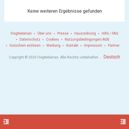
Keine weiteren Ergebnisse gefunden
FragNebenan
Über uns
Presse
Hausordnung
Hilfe / FAQ
Datenschutz
Cookies
Nutzungsbedingungen/AGB
Gutschein einlösen
Werbung
Kontakt
Impressum
Partner
.
Deutsch
Copyright © 2026 FragNebenan. Alle Rechte vorbehalten
format_indent_increase
format_indent_decrease