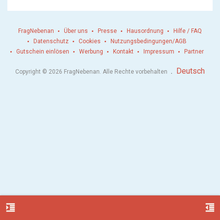
FragNebenan
Über uns
Presse
Hausordnung
Hilfe / FAQ
Datenschutz
Cookies
Nutzungsbedingungen/AGB
Gutschein einlösen
Werbung
Kontakt
Impressum
Partner
.
Deutsch
Copyright © 2026 FragNebenan. Alle Rechte vorbehalten
format_indent_increase
format_indent_decrease