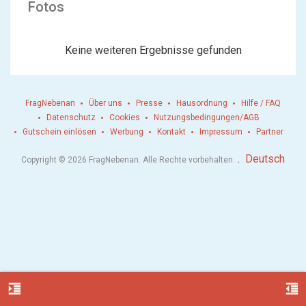
Fotos
Keine weiteren Ergebnisse gefunden
FragNebenan
Über uns
Presse
Hausordnung
Hilfe / FAQ
Datenschutz
Cookies
Nutzungsbedingungen/AGB
Gutschein einlösen
Werbung
Kontakt
Impressum
Partner
.
Deutsch
Copyright © 2026 FragNebenan. Alle Rechte vorbehalten
format_indent_increase
format_indent_decrease