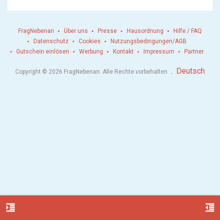
FragNebenan
Über uns
Presse
Hausordnung
Hilfe / FAQ
Datenschutz
Cookies
Nutzungsbedingungen/AGB
Gutschein einlösen
Werbung
Kontakt
Impressum
Partner
.
Deutsch
Copyright © 2026 FragNebenan. Alle Rechte vorbehalten
format_indent_increase
format_indent_decrease