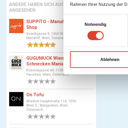
ANDERE HABEN SICH AUCH
Rahmen Ihrer Nutzung der D
ANGESEHEN
E
SUPPITO - Manufaktur &
Notwendig
i
Shop
n
Girardigasse 9, 1060 Wien 6.,
w
Mariahilf, Wien, Österreich
i
1 Bewertung
l
GUGUMUCK Wiener
l
Ablehnen
Schnecken Manufaktur
i
Rosiwalgasse 44, 1100 Wien 10.,
g
Favoriten, Wien, Österreich
u
0 Bewertungen
n
g
On Tofu
s
Wiedner Hauptstraße 116, 1050
Wien 5., Margareten, Wien,
a
Österreich
u
0 Bewertungen
s
w