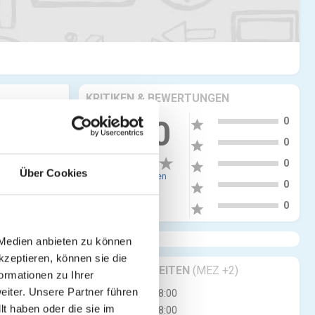
KRITIKEN & BEWERTUNGEN
5
0.00
0
star
4
0
star
3
0
star
Über Cookies
0 Bewertungen
2
0
star
1
0
star
 Medien anbieten zu können
kzeptieren, können sie die
GESCHÄFTSZEITEN
(MEZ +2)
ormationen zu Ihrer
iter. Unsere Partner führen
Di
13:00 - 18:00
t haben oder die sie im
Mi
13:00 - 18:00