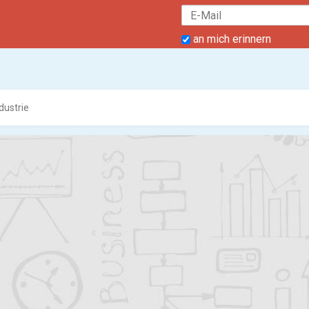
an mich erinnern
dustrie