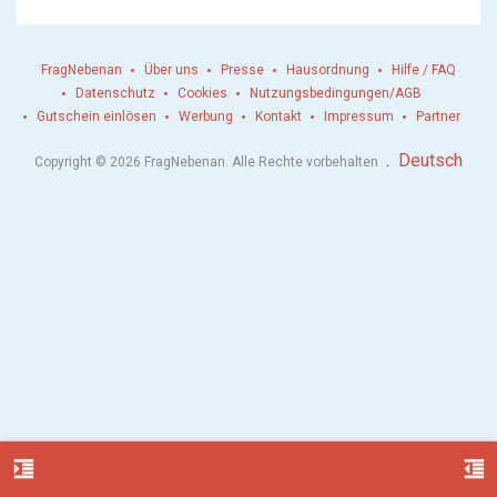
FragNebenan
Über uns
Presse
Hausordnung
Hilfe / FAQ
Datenschutz
Cookies
Nutzungsbedingungen/AGB
Gutschein einlösen
Werbung
Kontakt
Impressum
Partner
.
Deutsch
Copyright © 2026 FragNebenan. Alle Rechte vorbehalten
format_indent_increase
format_indent_decrease