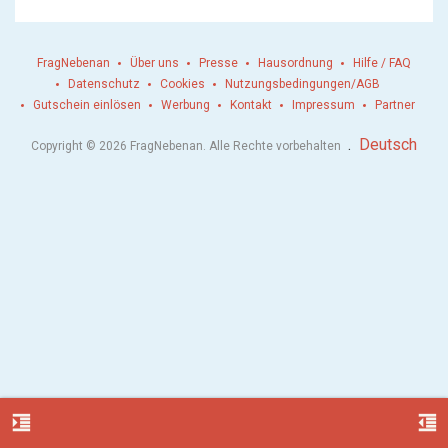
FragNebenan
Über uns
Presse
Hausordnung
Hilfe / FAQ
Datenschutz
Cookies
Nutzungsbedingungen/AGB
Gutschein einlösen
Werbung
Kontakt
Impressum
Partner
.
Deutsch
Copyright © 2026 FragNebenan. Alle Rechte vorbehalten
format_indent_increase
format_indent_decrease