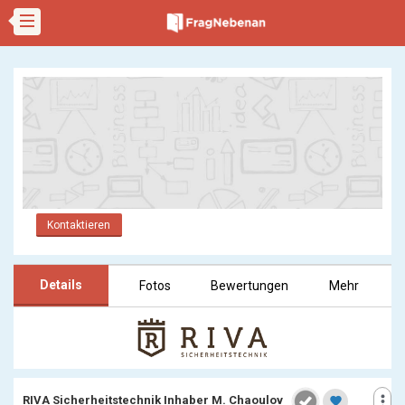
Kontaktieren
Details
Fotos
Bewertungen
Mehr
more_vert
RIVA Sicherheitstechnik Inhaber M. Chaoulov
favorite