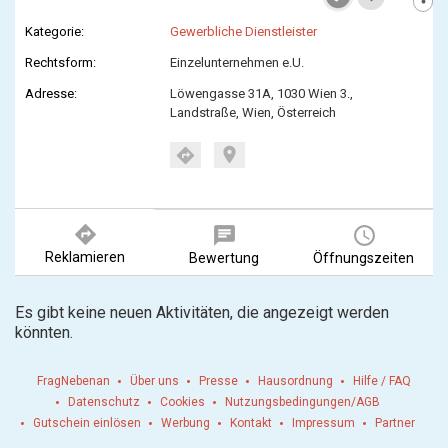
Kategorie:
Gewerbliche Dienstleister
Rechtsform:
Einzelunternehmen e.U.
Adresse:
Löwengasse 31A, 1030 Wien 3.,
Landstraße, Wien, Österreich
location_on
directions
directions
chat
query_builder
Reklamieren
Bewertung
Öffnungszeiten
Es gibt keine neuen Aktivitäten, die angezeigt werden
könnten.
FragNebenan
Über uns
Presse
Hausordnung
Hilfe / FAQ
Datenschutz
Cookies
Nutzungsbedingungen/AGB
Gutschein einlösen
Werbung
Kontakt
Impressum
Partner