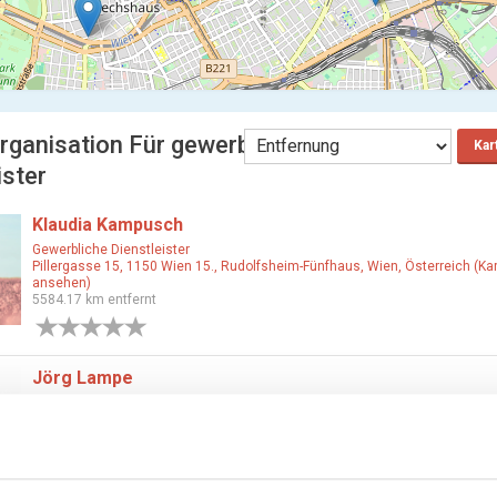
rganisation Für gewerbliche
Kar
ister
Klaudia Kampusch
Gewerbliche Dienstleister
Pillergasse 15, 1150 Wien 15., Rudolfsheim-Fünfhaus, Wien, Österreich (Ka
ansehen)
5584.17 km entfernt
0 Bewertungen
Jörg Lampe
Sonstige Gesundheitsbetriebe
,
Gewerbliche Dienstleister
,
Gesundheitsbetri
Margaretengürtel 142, 1050 Wien 5., Margareten, Wien, Österreich (Karte a
5584.88 km entfernt
0 Bewertungen