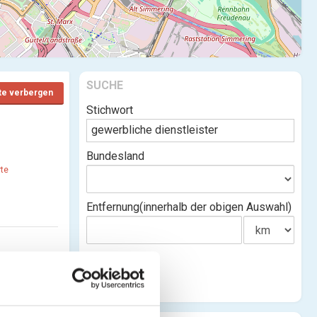
SUCHE
te verbergen
Stichwort
Bundesland
rte
Entfernung(innerhalb der obigen Auswahl)
ebe
nsehen)