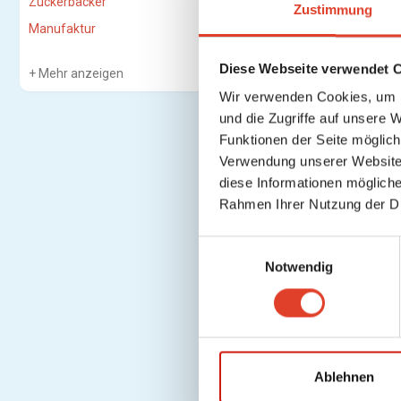
Zuckerbäcker
Zustimmung
Manufaktur
Diese Webseite verwendet 
Mehr anzeigen
Wir verwenden Cookies, um I
und die Zugriffe auf unsere 
Funktionen der Seite möglic
Verwendung unserer Website 
diese Informationen mögliche
Rahmen Ihrer Nutzung der D
E
Notwendig
i
n
w
i
l
l
Ablehnen
i