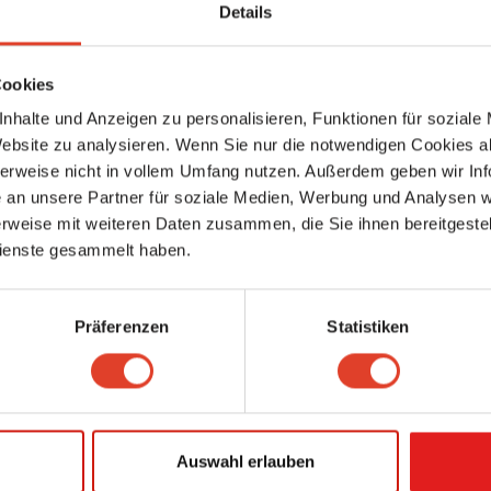
Details
Euroschloss Sicherheitstechnik GmbH
Gewerbliche Dienstleister
Linke Wienzeile 136, 1060 Wien 6., Mariahilf, Wien, Österreich (Karte anseh
5585.43 km entfernt
Cookies
0 Bewertungen
nhalte und Anzeigen zu personalisieren, Funktionen für soziale
Website zu analysieren. Wenn Sie nur die notwendigen Cookies a
Aminov Nikolai - Schlüsseldienst,Aufsperrdienst
herweise nicht in vollem Umfang nutzen. Außerdem geben wir Inf
Gewerbliche Dienstleister
Stumpergasse 53, 1060 Wien 6., Mariahilf, Wien, Österreich (Karte ansehen
an unsere Partner für soziale Medien, Werbung und Analysen we
5585.69 km entfernt
rweise mit weiteren Daten zusammen, die Sie ihnen bereitgestell
3 Bewertungen
ienste gesammelt haben.
Ideal Teppichreinigung
Gewerbliche Dienstleister
Präferenzen
Statistiken
Hütteldorfer Straße 30, 1150 Wien 15., Rudolfsheim-Fünfhaus, Wien, Österr
(Karte ansehen)
5585.7 km entfernt
0 Bewertungen
Schlosserei Pöllmann
Auswahl erlauben
Gewerbliche Dienstleister
Kolschitzkygasse 5, 1040 Wien 4., Wieden, Wien, Österreich (Karte ansehe