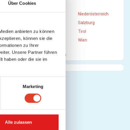
Über Cookies
STANDORTE
Burgenland
Niederösterreich
en)
Oberösterreich
Salzburg
 Medien anbieten zu können
Steiermark
Tirol
kzeptieren, können sie die
Vorarlberg
Wien
ormationen zu Ihrer
)
iter. Unsere Partner führen
Mehr anzeigen
t haben oder die sie im
Marketing
eich
Alle zulassen
n)