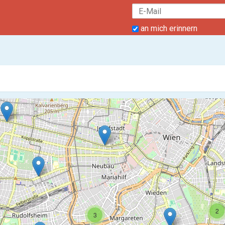
an mich erinnern
2
3