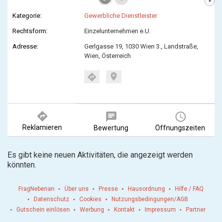
Kategorie:
Gewerbliche Dienstleister
Rechtsform:
Einzelunternehmen e.U.
Adresse:
Gerlgasse 19, 1030 Wien 3., Landstraße,
Wien, Österreich
location_on
directions
directions
chat
query_builder
Reklamieren
Bewertung
Öffnungszeiten
Es gibt keine neuen Aktivitäten, die angezeigt werden
könnten.
FragNebenan
Über uns
Presse
Hausordnung
Hilfe / FAQ
Datenschutz
Cookies
Nutzungsbedingungen/AGB
Gutschein einlösen
Werbung
Kontakt
Impressum
Partner