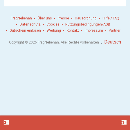
FragNebenan
Über uns
Presse
Hausordnung
Hilfe / FAQ
Datenschutz
Cookies
Nutzungsbedingungen/AGB
Gutschein einlösen
Werbung
Kontakt
Impressum
Partner
.
Deutsch
Copyright © 2026 FragNebenan. Alle Rechte vorbehalten
format_indent_increase
format_indent_decrease