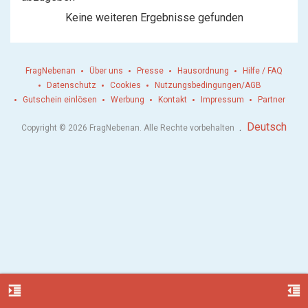
Keine weiteren Ergebnisse gefunden
FragNebenan
Über uns
Presse
Hausordnung
Hilfe / FAQ
Datenschutz
Cookies
Nutzungsbedingungen/AGB
Gutschein einlösen
Werbung
Kontakt
Impressum
Partner
.
Deutsch
Copyright © 2026 FragNebenan. Alle Rechte vorbehalten
format_indent_increase
format_indent_decrease