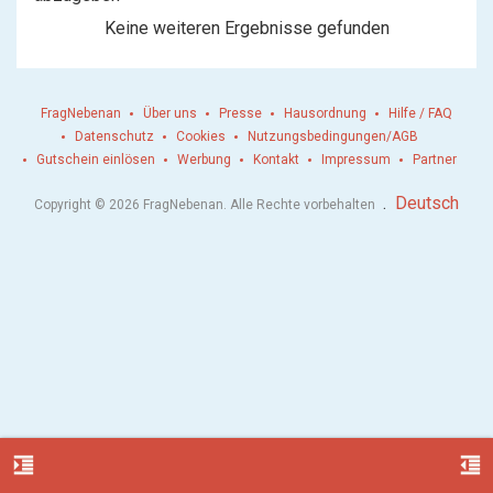
Keine weiteren Ergebnisse gefunden
FragNebenan
Über uns
Presse
Hausordnung
Hilfe / FAQ
Datenschutz
Cookies
Nutzungsbedingungen/AGB
Gutschein einlösen
Werbung
Kontakt
Impressum
Partner
.
Deutsch
Copyright © 2026 FragNebenan. Alle Rechte vorbehalten
format_indent_increase
format_indent_decrease