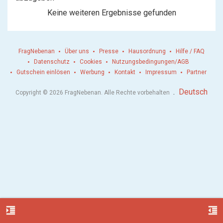
Keine weiteren Ergebnisse gefunden
FragNebenan
Über uns
Presse
Hausordnung
Hilfe / FAQ
Datenschutz
Cookies
Nutzungsbedingungen/AGB
Gutschein einlösen
Werbung
Kontakt
Impressum
Partner
.
Deutsch
Copyright © 2026 FragNebenan. Alle Rechte vorbehalten
format_indent_increase
format_indent_decrease