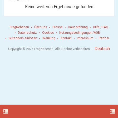
Keine weiteren Ergebnisse gefunden
FragNebenan
Über uns
Presse
Hausordnung
Hilfe / FAQ
Datenschutz
Cookies
Nutzungsbedingungen/AGB
Gutschein einlösen
Werbung
Kontakt
Impressum
Partner
.
Deutsch
Copyright © 2026 FragNebenan. Alle Rechte vorbehalten
format_indent_increase
format_indent_decrease