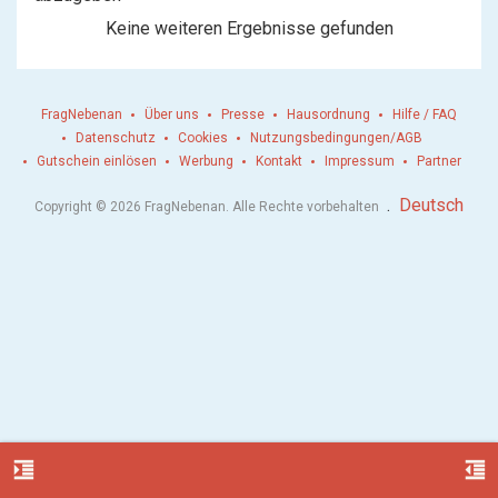
Keine weiteren Ergebnisse gefunden
FragNebenan
Über uns
Presse
Hausordnung
Hilfe / FAQ
Datenschutz
Cookies
Nutzungsbedingungen/AGB
Gutschein einlösen
Werbung
Kontakt
Impressum
Partner
.
Deutsch
Copyright © 2026 FragNebenan. Alle Rechte vorbehalten
format_indent_increase
format_indent_decrease