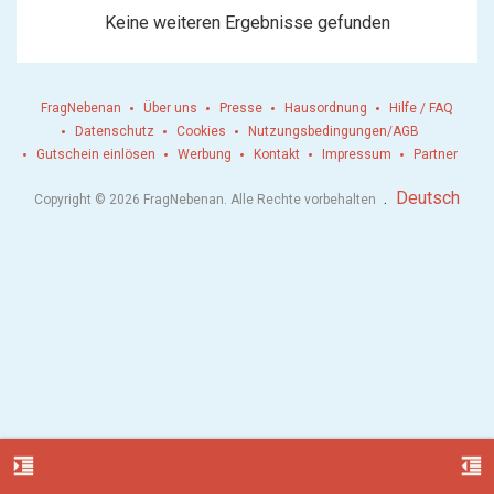
Keine weiteren Ergebnisse gefunden
FragNebenan
Über uns
Presse
Hausordnung
Hilfe / FAQ
Datenschutz
Cookies
Nutzungsbedingungen/AGB
Gutschein einlösen
Werbung
Kontakt
Impressum
Partner
.
Deutsch
Copyright © 2026 FragNebenan. Alle Rechte vorbehalten
format_indent_increase
format_indent_decrease