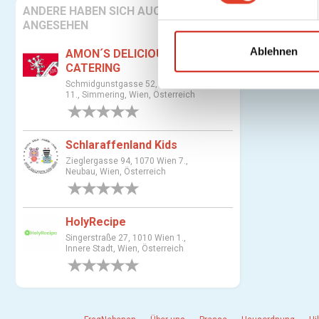
ANDERE HABEN SICH AUCH
i
ANGESEHEN
l
l
Ablehnen
AMON´S DELICIOUS
i
CATERING
g
Schmidgunstgasse 52, 1110 Wien
11., Simmering, Wien, Österreich
u
0 Bewertungen
n
g
Schlaraffenland Kids
s
Zieglergasse 94, 1070 Wien 7.,
a
Neubau, Wien, Österreich
u
0 Bewertungen
s
w
HolyRecipe
a
Singerstraße 27, 1010 Wien 1.,
Innere Stadt, Wien, Österreich
h
0 Bewertungen
l