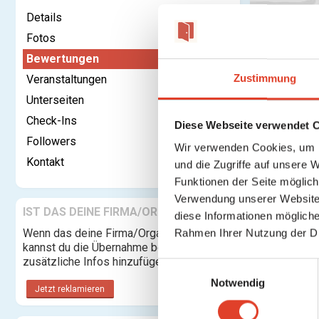
Details
Fotos
Bewertungen
Kontaktieren
Zustimmung
Veranstaltungen
Unterseiten
Bewertu
Check-Ins
Diese Webseite verwendet 
Anmelden o
Followers
Wir verwenden Cookies, um I
Kontakt
und die Zugriffe auf unsere 
Funktionen der Seite möglic
Verwendung unserer Website 
IST DAS DEINE FIRMA/ORGANISATION?
diese Informationen mögliche
Wenn das deine Firma/Organisation ist,
Rahmen Ihrer Nutzung der D
kannst du die Übernahme beantragen und
zusätzliche Infos hinzufügen.
E
Notwendig
i
Jetzt reklamieren
n
w