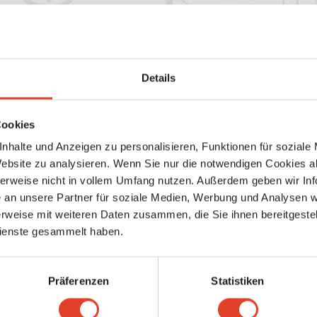
Details
ngen
Cookies
der registrieren, um deine Bewertung abzugeben
nhalte und Anzeigen zu personalisieren, Funktionen für soziale
Keine weiteren Ergebnisse gefunden
Website zu analysieren. Wenn Sie nur die notwendigen Cookies a
herweise nicht in vollem Umfang nutzen. Außerdem geben wir Inf
an unsere Partner für soziale Medien, Werbung und Analysen we
rweise mit weiteren Daten zusammen, die Sie ihnen bereitgestell
ienste gesammelt haben.
Präferenzen
Statistiken