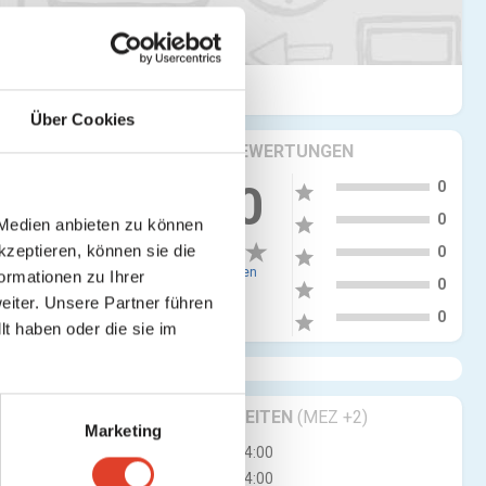
Über Cookies
KRITIKEN & BEWERTUNGEN
5
0.00
0
star
4
0
star
 Medien anbieten zu können
3
kzeptieren, können sie die
0
star
0 Bewertungen
ormationen zu Ihrer
2
0
star
iter. Unsere Partner führen
1
0
star
t haben oder die sie im
GESCHÄFTSZEITEN
(MEZ +2)
Marketing
Mi
10:00 - 14:00
Do
10:00 - 14:00