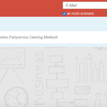
an mich erinnern
üchen, Partyservice, Catering, Mietkoch