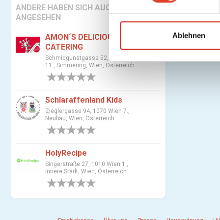
Es gibt keine
ANDERE HABEN SICH AUCH
i
ANGESEHEN
l
l
Ablehnen
AMON´S DELICIOUS
i
CATERING
g
Schmidgunstgasse 52, 1110 Wien
11., Simmering, Wien, Österreich
u
0 Bewertungen
n
g
Schlaraffenland Kids
s
Zieglergasse 94, 1070 Wien 7.,
a
Neubau, Wien, Österreich
u
0 Bewertungen
s
w
HolyRecipe
a
Singerstraße 27, 1010 Wien 1.,
Innere Stadt, Wien, Österreich
h
0 Bewertungen
l