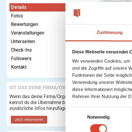
Details
Fotos
Bewertungen
Kontaktieren
Zustimmung
Veranstaltungen
Unterseiten
Kategorie:
Check-Ins
Diese Webseite verwendet 
Rechtsform:
Followers
Wir verwenden Cookies, um I
Adresse:
Kontakt
und die Zugriffe auf unsere 
Funktionen der Seite möglic
Verwendung unserer Website 
IST DAS DEINE FIRMA/ORGANISATION?
diese Informationen mögliche
Telefon:
Wenn das deine Firma/Organisation ist,
Rahmen Ihrer Nutzung der D
Website:
kannst du die Übernahme beantragen und
zusätzliche Infos hinzufügen.
E
Beschreibung
Notwendig
i
Jetzt reklamieren
n
w