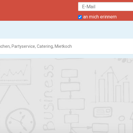
an mich erinnern
üchen, Partyservice, Catering, Mietkoch