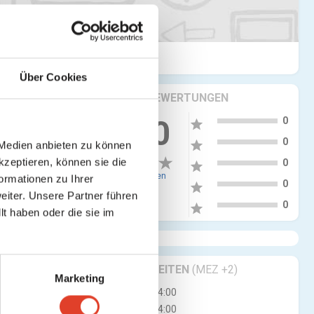
Über Cookies
KRITIKEN & BEWERTUNGEN
5
more_vert
0.00
0
star
4
0
star
 Medien anbieten zu können
eich
3
kzeptieren, können sie die
0
star
0 Bewertungen
ormationen zu Ihrer
2
0
star
iter. Unsere Partner führen
1
0
star
t haben oder die sie im
 in vielen
GESCHÄFTSZEITEN
(MEZ +2)
Marketing
Mi
10:00 - 14:00
Do
10:00 - 14:00