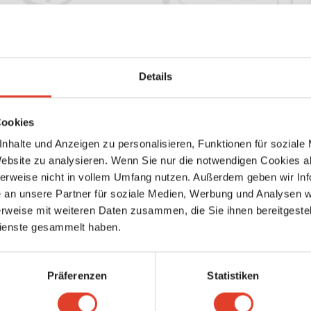
Details
Lieferküchen, Partyservice, Catering, Mietkoch
Cookies
Einzelunternehmen e.U.
nhalte und Anzeigen zu personalisieren, Funktionen für soziale
Friedrich Schiller-Straße 14, 2340 Mödling, Niederösterreich, Österr
Website zu analysieren. Wenn Sie nur die notwendigen Cookies a
herweise nicht in vollem Umfang nutzen. Außerdem geben wir Inf
location_on
directions
Karte anzeigen
Wegbeschreibung
an unsere Partner für soziale Medien, Werbung und Analysen we
rweise mit weiteren Daten zusammen, die Sie ihnen bereitgestell
Ansehen
ienste gesammelt haben.
https://www.kleinkariert-ballonwelt.at/
Bei uns dreht sich alles um den Luftballon! Latex- und Folienballons
:
Farben und Designs, Dekorationen, Ballondruck und vieles mehr...
Präferenzen
Statistiken