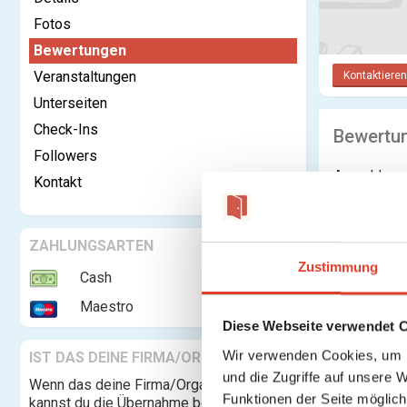
Fotos
Bewertungen
Veranstaltungen
Kontaktieren
Unterseiten
Check-Ins
Bewertu
Followers
Anmelden o
Kontakt
ZAHLUNGSARTEN
Zustimmung
Cash
Maestro
Diese Webseite verwendet 
Wir verwenden Cookies, um I
IST DAS DEINE FIRMA/ORGANISATION?
und die Zugriffe auf unsere 
Wenn das deine Firma/Organisation ist,
Funktionen der Seite möglic
kannst du die Übernahme beantragen und