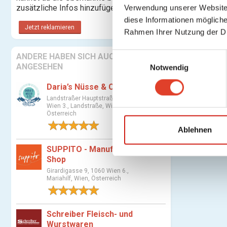
zusätzliche Infos hinzufügen.
Verwendung unserer Website 
diese Informationen mögliche
Jetzt reklamieren
Rahmen Ihrer Nutzung der D
E
ANDERE HABEN SICH AUCH
ANGESEHEN
Notwendig
i
n
Daria’s Nüsse & Co
w
Landstraßer Hauptstraße 81, 1030
i
Wien 3., Landstraße, Wien,
Österreich
l
1 Bewertung
l
Ablehnen
i
SUPPITO - Manufaktur &
g
Shop
u
Girardigasse 9, 1060 Wien 6.,
n
Mariahilf, Wien, Österreich
g
1 Bewertung
s
Schreiber Fleisch- und
a
Wurstwaren
u