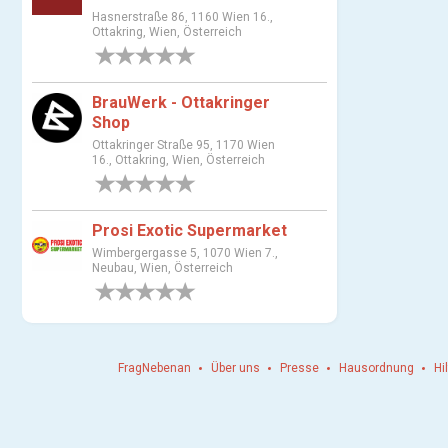
Hasnerstraße 86, 1160 Wien 16.,
s
Ottakring, Wien, Österreich
w
0 Bewertungen
a
h
BrauWerk - Ottakringer
l
Shop
Ottakringer Straße 95, 1170 Wien
16., Ottakring, Wien, Österreich
0 Bewertungen
Prosi Exotic Supermarket
Wimbergergasse 5, 1070 Wien 7.,
Neubau, Wien, Österreich
0 Bewertungen
FragNebenan
Über uns
Presse
Hausordnung
Hi