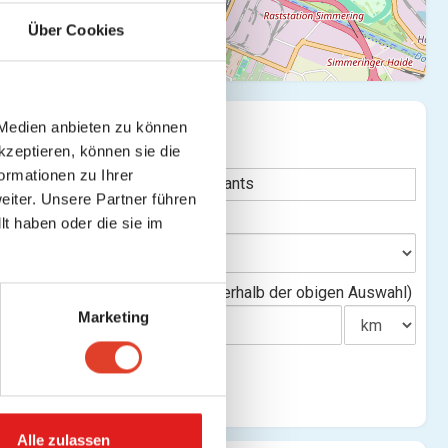
Über Cookies
SUCHE
 Medien anbieten zu können
te verbergen
kzeptieren, können sie die
Stichwort
ormationen zu Ihrer
iter. Unsere Partner führen
Bundesland
t haben oder die sie im
rte
Entfernung(innerhalb der obigen Auswahl)
Marketing
Alle zulassen