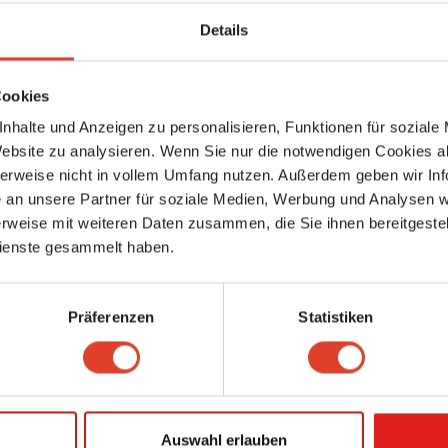
Details
Cookies
rganisation Für
nhalte und Anzeigen zu personalisieren, Funktionen für soziale
Kar
Website zu analysieren. Wenn Sie nur die notwendigen Cookies a
estaurants
herweise nicht in vollem Umfang nutzen. Außerdem geben wir Inf
an unsere Partner für soziale Medien, Werbung und Analysen we
Timeless
rweise mit weiteren Daten zusammen, die Sie ihnen bereitgestell
Kaffeerestaurants
Reinprechtsdorfer Straße 3, 1050 Wien 5., Margareten, Wien, Österreich (Ka
ienste gesammelt haben.
ansehen)
5584.83 km entfernt
1 Bewertung
Präferenzen
Statistiken
Wirr
Kaffeerestaurants
Burggasse 70, 1070 Wien 7., Neubau, Wien, Österreich (Karte ansehen)
5586.77 km entfernt
0 Bewertungen
Auswahl erlauben