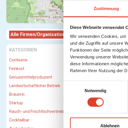
Zustimmung
Diese Webseite verwendet 
Alle Firmen/Organisationen
Firma/O
Wir verwenden Cookies, um I
und die Zugriffe auf unsere 
kaffeer
KATEGORIEN
Funktionen der Seite möglic
Verwendung unserer Website 
Confiserie
diese Informationen mögliche
Feinkost
Rahmen Ihrer Nutzung der D
Genussmittelproduzent
E
Landwirtschaftlicher Betrieb
Notwendig
i
Brauerei
n
Startup
w
i
Rauch- und Frischfischvertriebs-GmbH
l
Cocktailbar
l
Ablehnen