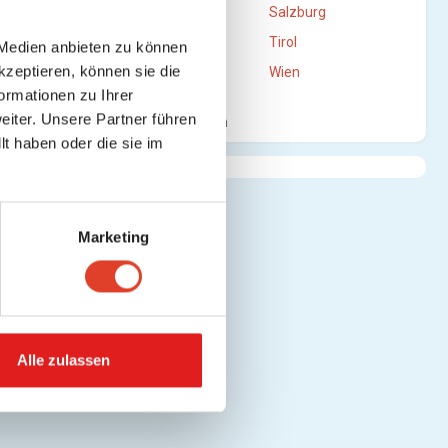
Oberösterreich
Salzburg
Steiermark
Tirol
 Medien anbieten zu können
kzeptieren, können sie die
Vorarlberg
Wien
ormationen zu Ihrer
iter. Unsere Partner führen
Mehr anzeigen
t haben oder die sie im
Marketing
Alle zulassen