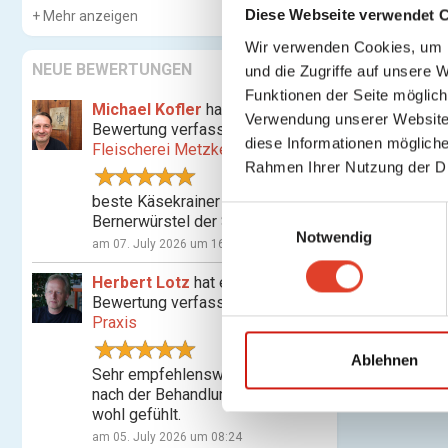
Diese Webseite verwendet 
Mehr anzeigen
Wir verwenden Cookies, um I
NEUE BEWERTUNGEN
und die Zugriffe auf unsere 
Funktionen der Seite möglic
Michael Kofler
hat eine
Verwendung unserer Website 
Bewertung verfasst für
diese Informationen mögliche
Fleischerei Metzker
Rahmen Ihrer Nutzung der D
beste Käsekrainer und
E
Bernerwürstel der Stadt
Notwendig
i
am 07. July 2026 um 16:07
n
Herbert Lotz
hat eine
w
Bewertung verfasst für
Shiatsu-
i
Praxis
l
l
Ablehnen
Sehr empfehlenswert! Habe mich
i
nach der Behandlung nachhaltig
g
wohl gefühlt.
u
am 05. July 2026 um 08:24