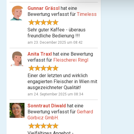
n
Gunnar Grässl
hat eine
g
Bewertung verfasst für
Timeless
s
a
Sehr guter Kaffee - überaus
u
freundliche Bedienung !!!
s
am 23. December 2025 um 08:42
w
a
Anita Traxl
hat eine Bewertung
h
verfasst für
Fleischerei Ringl
l
Einer der letzten und wirklich
engagierten Fleischer in Wien mit
ausgezeichneter Qualität!
am 24. September 2025 um 08:34
Sonntraut Diwald
hat eine
Bewertung verfasst für
Gerhard
Görbicz GmbH.
Vielfältiges Angebot -