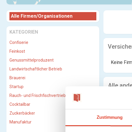
Alle Firmen/Organisationen
KATEGORIEN
Confiserie
Versiche
Feinkost
Genussmittelproduzent
Keine Fir
Landwirtschaftlicher Betrieb
Brauerei
Alle and
Startup
Rauch- und Frischfischvertriebs-GmbH
Keine Fir
Cocktailbar
Zuckerbäcker
Zustimmung
Manufaktur