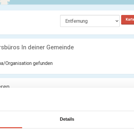
Kart
rsbüros In deiner Gemeinde
ma/Organisation gefunden
eren
ma/Organisation gefunden
Details