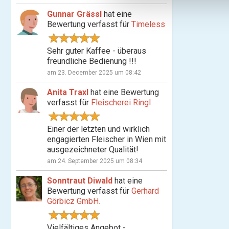
n
Gunnar Grässl
hat eine
g
Bewertung verfasst für
Timeless
s
a
Sehr guter Kaffee - überaus
u
freundliche Bedienung !!!
s
am 23. December 2025 um 08:42
w
a
Anita Traxl
hat eine Bewertung
h
verfasst für
Fleischerei Ringl
l
Einer der letzten und wirklich
engagierten Fleischer in Wien mit
ausgezeichneter Qualität!
am 24. September 2025 um 08:34
Sonntraut Diwald
hat eine
Bewertung verfasst für
Gerhard
Görbicz GmbH.
Vielfältiges Angebot -