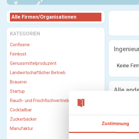
Alle Firmen/Organisationen
KATEGORIEN
Confiserie
Ingenieu
Feinkost
Genussmittelproduzent
Keine Fir
Landwirtschaftlicher Betrieb
Brauerei
Alle and
Startup
Rauch- und Frischfischvertriebs-GmbH
Keine Fir
Cocktailbar
Zuckerbäcker
Zustimmung
Manufaktur