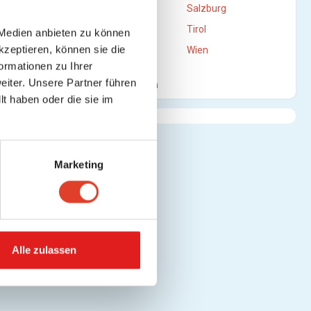
Oberösterreich
Salzburg
Steiermark
Tirol
 Medien anbieten zu können
kzeptieren, können sie die
Vorarlberg
Wien
ormationen zu Ihrer
iter. Unsere Partner führen
Mehr anzeigen
t haben oder die sie im
Marketing
Alle zulassen