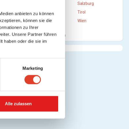
Oberösterreich
Salzburg
Steiermark
Tirol
 Medien anbieten zu können
kzeptieren, können sie die
Vorarlberg
Wien
ormationen zu Ihrer
iter. Unsere Partner führen
Mehr anzeigen
t haben oder die sie im
Marketing
Alle zulassen