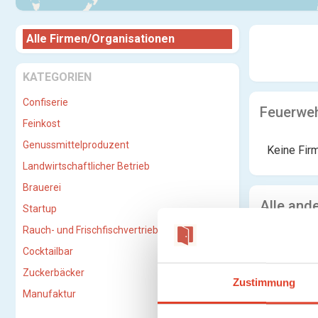
Alle Firmen/Organisationen
KATEGORIEN
Confiserie
Feuerweh
Feinkost
Genussmittelproduzent
Keine Fir
Landwirtschaftlicher Betrieb
Brauerei
Alle and
Startup
Rauch- und Frischfischvertriebs-GmbH
Keine Fir
Cocktailbar
Zuckerbäcker
Zustimmung
Manufaktur