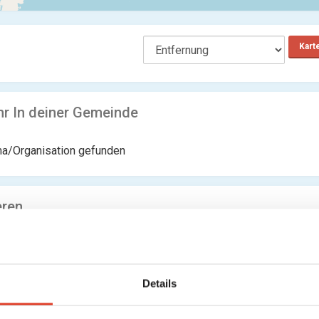
Kart
r In deiner Gemeinde
ma/Organisation gefunden
eren
ma/Organisation gefunden
Details