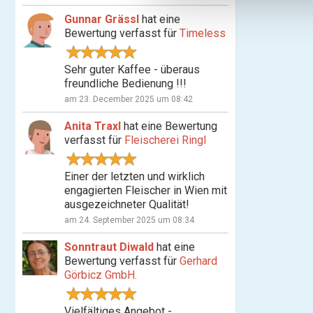
n
Gunnar Grässl
hat eine
g
Bewertung verfasst für
Timeless
s
a
Sehr guter Kaffee - überaus
u
freundliche Bedienung !!!
s
am 23. December 2025 um 08:42
w
a
Anita Traxl
hat eine Bewertung
h
verfasst für
Fleischerei Ringl
l
Einer der letzten und wirklich
engagierten Fleischer in Wien mit
ausgezeichneter Qualität!
am 24. September 2025 um 08:34
Sonntraut Diwald
hat eine
Bewertung verfasst für
Gerhard
Görbicz GmbH.
Vielfältiges Angebot -