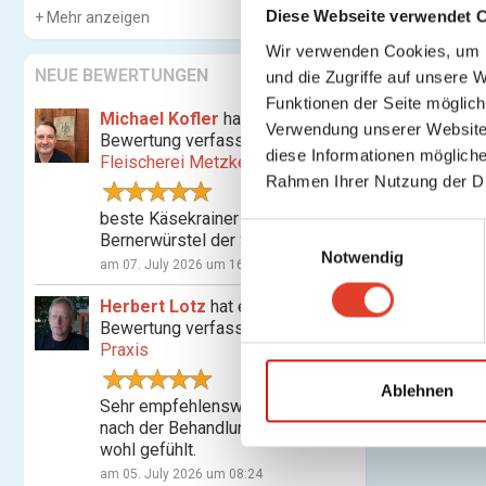
Diese Webseite verwendet 
Mehr anzeigen
Wir verwenden Cookies, um I
NEUE BEWERTUNGEN
und die Zugriffe auf unsere 
Funktionen der Seite möglic
Michael Kofler
hat eine
Verwendung unserer Website 
Bewertung verfasst für
diese Informationen mögliche
Fleischerei Metzker
Rahmen Ihrer Nutzung der D
beste Käsekrainer und
E
Bernerwürstel der Stadt
Notwendig
i
am 07. July 2026 um 16:07
n
Herbert Lotz
hat eine
w
Bewertung verfasst für
Shiatsu-
i
Praxis
l
l
Ablehnen
Sehr empfehlenswert! Habe mich
i
nach der Behandlung nachhaltig
g
wohl gefühlt.
u
am 05. July 2026 um 08:24