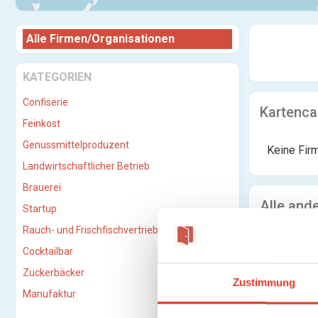
Alle Firmen/Organisationen
KATEGORIEN
Confiserie
Kartenca
Feinkost
Genussmittelproduzent
Keine Fir
Landwirtschaftlicher Betrieb
Brauerei
Alle and
Startup
Rauch- und Frischfischvertriebs-GmbH
Keine Fir
Cocktailbar
Zuckerbäcker
Zustimmung
Manufaktur