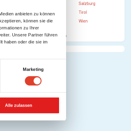
Oberösterreich
Salzburg
Steiermark
Tirol
 Medien anbieten zu können
kzeptieren, können sie die
Vorarlberg
Wien
ormationen zu Ihrer
iter. Unsere Partner führen
Mehr anzeigen
t haben oder die sie im
Marketing
Alle zulassen