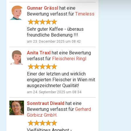
n
Gunnar Grässl
hat eine
g
Bewertung verfasst für
Timeless
s
a
Sehr guter Kaffee - überaus
u
freundliche Bedienung !!!
s
am 23. December 2025 um 08:42
w
a
Anita Traxl
hat eine Bewertung
h
verfasst für
Fleischerei Ringl
l
Einer der letzten und wirklich
engagierten Fleischer in Wien mit
ausgezeichneter Qualität!
am 24. September 2025 um 08:34
Sonntraut Diwald
hat eine
Bewertung verfasst für
Gerhard
Görbicz GmbH.
Vielfältiges Angebot -