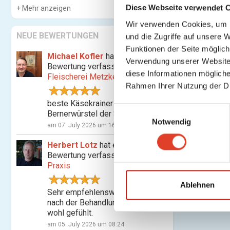
Diese Webseite verwendet 
Mehr anzeigen
Wir verwenden Cookies, um I
NEUE BEWERTUNGEN
und die Zugriffe auf unsere 
Funktionen der Seite möglic
Michael Kofler
hat eine
Verwendung unserer Website 
Bewertung verfasst für
diese Informationen mögliche
Fleischerei Metzker
Rahmen Ihrer Nutzung der D
beste Käsekrainer und
E
Bernerwürstel der Stadt
Notwendig
i
am 07. July 2026 um 16:07
n
Herbert Lotz
hat eine
w
Bewertung verfasst für
Shiatsu-
i
Praxis
l
l
Ablehnen
Sehr empfehlenswert! Habe mich
i
nach der Behandlung nachhaltig
g
wohl gefühlt.
u
am 05. July 2026 um 08:24