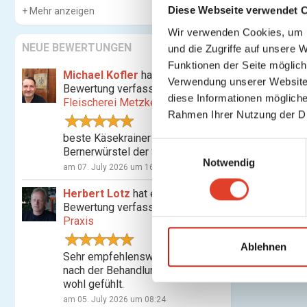
Diese Webseite verwendet 
Mehr anzeigen
Wir verwenden Cookies, um I
NEUE BEWERTUNGEN
und die Zugriffe auf unsere 
Funktionen der Seite möglic
Michael Kofler
hat eine
Verwendung unserer Website 
Bewertung verfasst für
diese Informationen mögliche
Fleischerei Metzker
Rahmen Ihrer Nutzung der D
beste Käsekrainer und
E
Bernerwürstel der Stadt
Notwendig
i
am 07. July 2026 um 16:07
n
Herbert Lotz
hat eine
w
Bewertung verfasst für
Shiatsu-
i
Praxis
l
l
Ablehnen
Sehr empfehlenswert! Habe mich
i
nach der Behandlung nachhaltig
g
wohl gefühlt.
u
am 05. July 2026 um 08:24