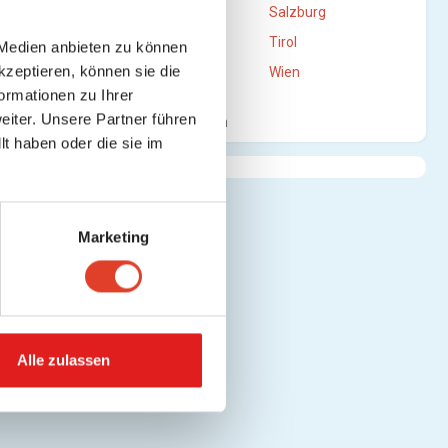
Oberösterreich
Salzburg
Steiermark
Tirol
 Medien anbieten zu können
kzeptieren, können sie die
Vorarlberg
Wien
ormationen zu Ihrer
iter. Unsere Partner führen
Mehr anzeigen
t haben oder die sie im
Marketing
Alle zulassen