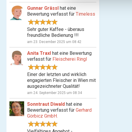
n
Gunnar Grässl
hat eine
g
Bewertung verfasst für
Timeless
s
a
Sehr guter Kaffee - überaus
u
freundliche Bedienung !!!
s
am 23. December 2025 um 08:42
w
a
Anita Traxl
hat eine Bewertung
h
verfasst für
Fleischerei Ringl
l
Einer der letzten und wirklich
engagierten Fleischer in Wien mit
ausgezeichneter Qualität!
am 24. September 2025 um 08:34
Sonntraut Diwald
hat eine
Bewertung verfasst für
Gerhard
Görbicz GmbH.
Vielfältiges Angebot -