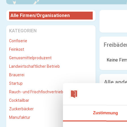
Alle Firmen/Organisationen
KATEGORIEN
Confiserie
Freibäde
Feinkost
Genussmittelproduzent
Keine Fir
Landwirtschaftlicher Betrieb
Brauerei
Alle and
Startup
Rauch- und Frischfischvertriebs-GmbH
Keine Fir
Cocktailbar
Zuckerbäcker
Zustimmung
Manufaktur