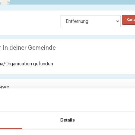
Kart
r In deiner Gemeinde
ma/Organisation gefunden
eren
ma/Organisation gefunden
Details