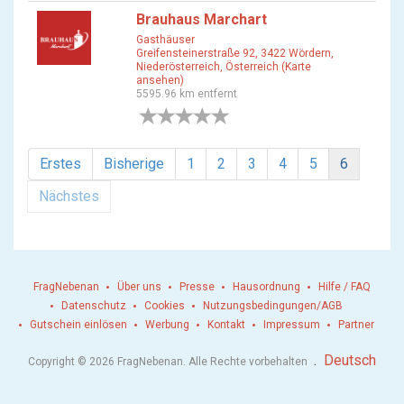
Brauhaus Marchart
Gasthäuser
Greifensteinerstraße 92, 3422 Wördern,
Niederösterreich, Österreich (Karte
ansehen)
5595.96 km entfernt
0 Bewertungen
Erstes
Bisherige
1
2
3
4
5
6
Nächstes
FragNebenan
Über uns
Presse
Hausordnung
Hilfe / FAQ
Datenschutz
Cookies
Nutzungsbedingungen/AGB
Gutschein einlösen
Werbung
Kontakt
Impressum
Partner
.
Deutsch
Copyright © 2026 FragNebenan. Alle Rechte vorbehalten