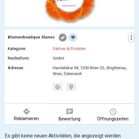
more_vert
Blumenboutique Slanec
favorite
Kategorie:
Gärtner & Floristen
Rechtsform:
GmbH
Adresse:
Handelskai 94, 1200 Wien 20., Brigittenau,
Wien, Österreich
location_on
directions
directions
chat
query_builder
Reklamieren
Bewertung
Öffnungszeiten
Es gibt keine neuen Aktivitäten, die angezeigt werden