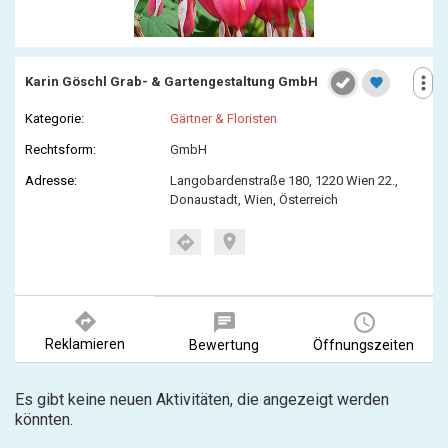
more_vert
Karin Göschl Grab- & Gartengestaltung GmbH
favorite
Kategorie:
Gärtner & Floristen
Rechtsform:
GmbH
Adresse:
Langobardenstraße 180, 1220 Wien 22.,
Donaustadt, Wien, Österreich
location_on
directions
directions
chat
query_builder
Reklamieren
Bewertung
Öffnungszeiten
Es gibt keine neuen Aktivitäten, die angezeigt werden
könnten.