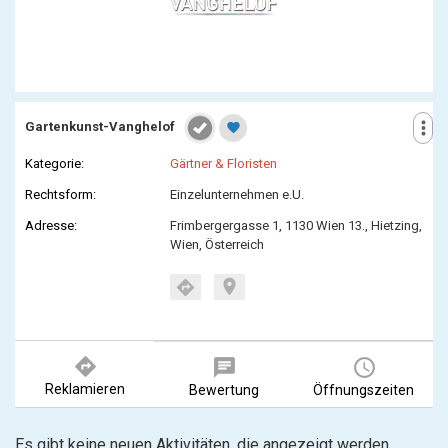
more_vert
Gartenkunst-Vanghelof
favorite
Kategorie:
Gärtner & Floristen
Rechtsform:
Einzelunternehmen e.U.
Adresse:
Frimbergergasse 1, 1130 Wien 13., Hietzing,
Wien, Österreich
location_on
directions
directions
chat
query_builder
Reklamieren
Bewertung
Öffnungszeiten
Es gibt keine neuen Aktivitäten, die angezeigt werden