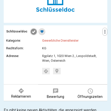
more_vert
Schlüsseldoc
favorite
Kategorie:
Gewerbliche Dienstleister
Rechtsform:
KG
Adresse:
Ilgplatz 1, 1020 Wien 2., Leopoldstadt,
Wien, Österreich
location_on
directions
directions
chat
query_builder
Reklamieren
Bewertung
Öffnungszeiten
Es gibt keine neuen Aktivitäten, die angezeigt werden