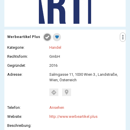
more_vert
Werbeartikel Plus
favorite
Kategorie:
Handel
Rechtsform:
GmbH
Gegründet:
2016
Adresse:
Salmgasse 11, 1030 Wien 3., Landstraße,
Wien, Österreich
location_on
directions
Telefon:
Ansehen
Website:
http://www.werbeartikel.plus
Beschreibung: