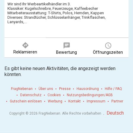
Wir sind Ihr Werbeartikelhändler im 3.
Klassiker: Kugelschreibre, Feuerzeuge, Kaffeebecher
Mitarbeiterausstattung: T-Shirts, Polos, Hemden, Kappen
Diverses: Strandtücher, Schlüsselanhänger, Trinkflaschen,
Lanyards,...
directions
chat
query_builder
Reklamieren
Bewertung
Öffnungszeiten
Es gibt keine neuen Aktivitäten, die angezeigt werden
könnten.
FragNebenan
Über uns
Presse
Hausordnung
Hilfe / FAQ
Datenschutz
Cookies
Nutzungsbedingungen/AGB
Gutschein einlösen
Werbung
Kontakt
Impressum
Partner
.
Deutsch
Copyright © 2026 FragNebenan. Alle Rechte vorbehalten