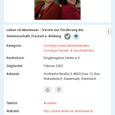
Leben ist Abenteuer - Verein zur Förderung der
more_vert
Gemeinschaft, Freizeit u. Bildung
favorite
Kategorie:
Sonstige Gesundheitsbetriebe
,
Sonstige Freizeit- & Sportbetriebe
Rechtsform:
Eingetragener Verein e.V.
Gegründet:
Februar 2020
Adresse:
Grottenhofstraße 5, 8020 Graz 15. Bez.:
Wetzelsdorf, Steiermark, Österreich
location_on
directions
Telefon:
Ansehen
Website:
http://www.leben-ist-abenteuer.at