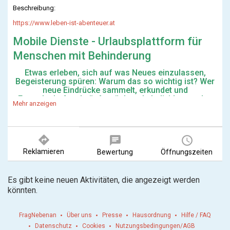
Beschreibung:
https://www.leben-ist-abenteuer.at
Mobile Dienste - Urlaubsplattform für
Menschen mit Behinderung
Etwas erleben, sich auf was Neues einzulassen,
Begeisterung spüren: Warum das so wichtig ist? Wer
neue Eindrücke sammelt, erkundet und
Freundschaften knüpft, wächst als Individuum - das
Mehr anzeigen
gilt es zu fördern.
Deshalb ist unser Name Programm:
directions
LEBEN
ist ABENTEUER
chat
query_builder
Reklamieren
Bewertung
Öffnungszeiten
Bei uns steht Selbstbestimmung und Inklusion an
erster Stelle. Unser Anliegen ist es, Menschen mit
Behinderungen in allen Lebensbereichen zu
Es gibt keine neuen Aktivitäten, die angezeigt werden
unterstützen und zu begleiten.
könnten.
Wir sind für sie da in der Wohnassistenz,
Freizeitassistenz und Familienentlastung, planen sie
einen Urlaub und benötigen Unterstützung, dann
FragNebenan
Über uns
Presse
Hausordnung
Hilfe / FAQ
rufen sie uns an!
Datenschutz
Cookies
Nutzungsbedingungen/AGB