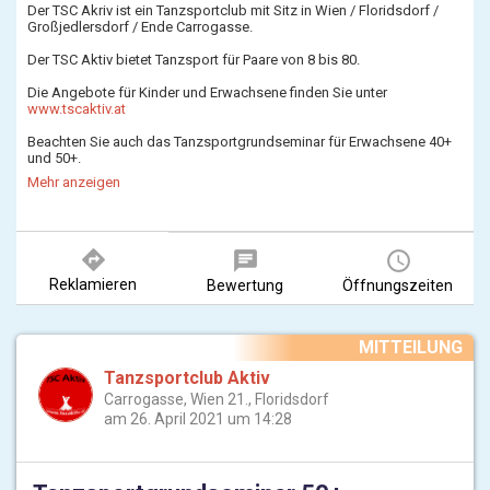
Der TSC Akriv ist ein Tanzsportclub mit Sitz in Wien / Floridsdorf /
Großjedlersdorf / Ende Carrogasse.
Der TSC Aktiv bietet Tanzsport für Paare von 8 bis 80.
Die Angebote für Kinder und Erwachsene finden Sie unter
www.tscaktiv.at
Beachten Sie auch das Tanzsportgrundseminar für Erwachsene 40+
und 50+.
Mehr anzeigen
directions
chat
query_builder
Reklamieren
Bewertung
Öffnungszeiten
MITTEILUNG
Tanzsportclub Aktiv
Carrogasse, Wien 21., Floridsdorf
am 26. April 2021 um 14:28