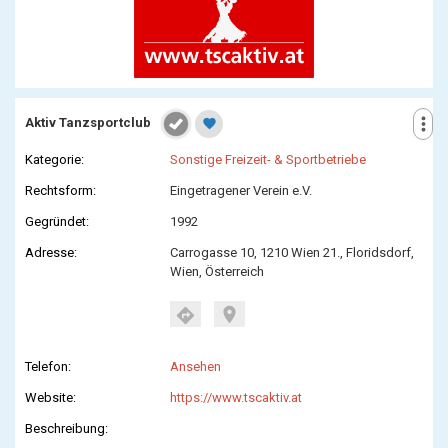
more_vert
Aktiv Tanzsportclub
favorite
Kategorie:
Sonstige Freizeit- & Sportbetriebe
Rechtsform:
Eingetragener Verein e.V.
Gegründet:
1992
Adresse:
Carrogasse 10, 1210 Wien 21., Floridsdorf,
Wien, Österreich
location_on
directions
Telefon:
Ansehen
Website:
https://www.tscaktiv.at
Beschreibung: