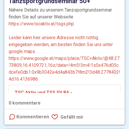
Tanzsportgrundseminar 50+
Nähere Details zu unserem Tanzsportgrundseminar
finden Sie auf unserer Webseite
https://www.tscaktiv.at/tsgs.php
Leider kann hier unsere Adresse nicht richtig
eingegeben werden, am besten finden Sie uns unter
google maps
https://www.google.at/maps/place/TSC+Aktiv/@48.27
73809,16.4109721,16z/data=!4m5!3m4!1s0x476d05c
dcefe0db1:0x9b3042e4d4a843b7!8m2!3d48.2778402!
4d16.4136986
TSC Aktiv und TSS SV BA -
Tanzsportgrundseminar
0
kommentare
Der Wiener Tanzsportclub informiert Sie hier über
Tanzsport und Tanzen, über Übungs-, Unterrichts-
Kommentieren
Gefällt mir
und Trainingszeiten sowie die aktuellen...