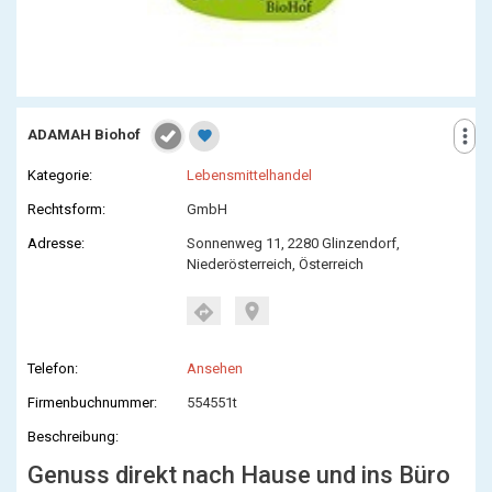
more_vert
ADAMAH Biohof
favorite
Kategorie:
Lebensmittelhandel
Rechtsform:
GmbH
Adresse:
Sonnenweg 11, 2280 Glinzendorf,
Niederösterreich, Österreich
location_on
directions
Telefon:
Ansehen
Firmenbuchnummer:
554551t
Beschreibung:
Genuss direkt nach Hause und ins Büro