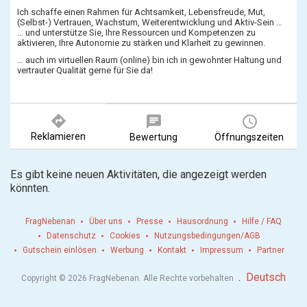
Ich schaffe einen Rahmen für Achtsamkeit, Lebensfreude, Mut,
(Selbst-) Vertrauen, Wachstum, Weiterentwicklung und Aktiv-Sein …
… und unterstütze Sie, Ihre Ressourcen und Kompetenzen zu
aktivieren, Ihre Autonomie zu stärken und Klarheit zu gewinnen.
… auch im virtuellen Raum (online) bin ich in gewohnter Haltung und
vertrauter Qualität gerne für Sie da!
directions
chat
query_builder
Reklamieren
Bewertung
Öffnungszeiten
Es gibt keine neuen Aktivitäten, die angezeigt werden
könnten.
FragNebenan
Über uns
Presse
Hausordnung
Hilfe / FAQ
Datenschutz
Cookies
Nutzungsbedingungen/AGB
Gutschein einlösen
Werbung
Kontakt
Impressum
Partner
.
Deutsch
Copyright © 2026 FragNebenan. Alle Rechte vorbehalten