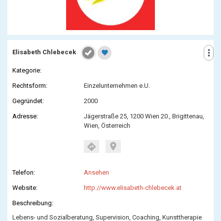
more_vert
Elisabeth Chlebecek
favorite
Kategorie:
Rechtsform:
Einzelunternehmen e.U.
Gegründet:
2000
Adresse:
Jägerstraße 25, 1200 Wien 20., Brigittenau,
Wien, Österreich
location_on
directions
Telefon:
Ansehen
Website:
http://www.elisabeth-chlebecek.at
Beschreibung:
Lebens- und Sozialberatung, Supervision, Coaching, Kunsttherapie