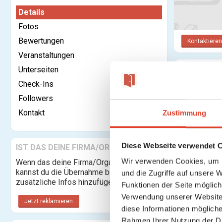
Details
Fotos
Bewertungen
Kontaktieren
Veranstaltungen
Unterseiten
Kategorie:
Check-Ins
Rechtsform:
Followers
Adresse:
Kontakt
Zustimmung
Diese Webseite verwendet 
IST DAS DEINE FIRMA/ORGANISATION?
Beschreibung
Wir verwenden Cookies, um I
Wenn das deine Firma/Organisation ist,
kannst du die Übernahme beantragen und
und die Zugriffe auf unsere 
zusätzliche Infos hinzufügen.
Funktionen der Seite möglic
Verwendung unserer Website 
Jetzt reklamieren
diese Informationen mögliche
Rahmen Ihrer Nutzung der D