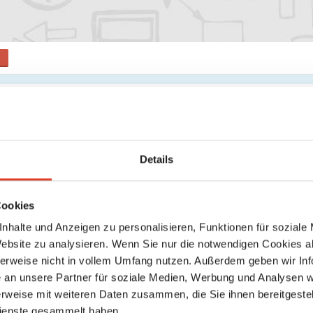
Feinkost
Einzelunternehmen e.U.
Reinprechtsdorfer Straße 5, 1050 Wien 5., Margareten, Wien, Österr
Details
location_on
directions
Karte anzeigen
Wegbeschreibung
Cookies
Wir produzieren pflanzliche Feinkost
:
nhalte und Anzeigen zu personalisieren, Funktionen für soziale
handwerklich & mit regionalen Zutaten
Website zu analysieren. Wenn Sie nur die notwendigen Cookies a
? post@floraundrauna.at
herweise nicht in vollem Umfang nutzen. Außerdem geben wir Inf
an unsere Partner für soziale Medien, Werbung und Analysen we
rweise mit weiteren Daten zusammen, die Sie ihnen bereitgestell
ienste gesammelt haben.