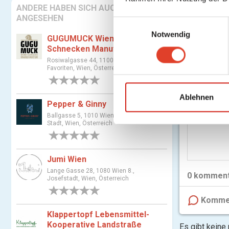
ANDERE HABEN SICH AUCH
F
ANGESEHEN
E
am
Notwendig
i
GUGUMUCK Wiener
n
Schnecken Manufaktur
w
Rosiwalgasse 44, 1100 Wien 10.,
Favoriten, Wien, Österreich
i
0 Bewertungen
l
l
Ablehnen
Pepper & Ginny
i
Ballgasse 5, 1010 Wien 1., Innere
g
Stadt, Wien, Österreich
u
0 Bewertungen
n
g
Jumi Wien
s
Lange Gasse 28, 1080 Wien 8.,
0
komment
Josefstadt, Wien, Österreich
a
0 Bewertungen
u
Komme
s
Klappertopf Lebensmittel-
w
Kooperative Landstraße
Es gibt keine