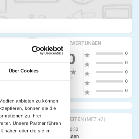
KRITIKEN & BEWERTUNGEN
5
more_vert
0.00
0
star
4
0
star
eich
Über Cookies
3
0
star
0 Bewertungen
2
0
star
1
0
star
 Medien anbieten zu können
kzeptieren, können sie die
ormationen zu Ihrer
GESCHÄFTSZEITEN
(MEZ +2)
iter. Unsere Partner führen
Mo
00:00 - 00:30
t haben oder die sie im
Jetzt geschlossen