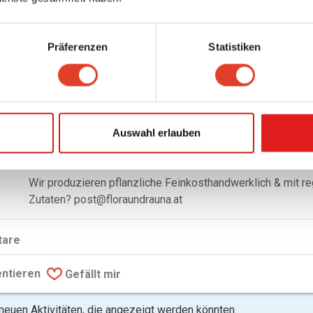
ragNebenan
hat diese Firma/Organisation verifiziert:
Flora & Ra
 02. October 2023 um 13:41
Präferenzen
Statistiken
Flora & Rauna
Feinkost
Auswahl erlauben
Reinprechtsdorfer Straße 5, 1050 Wien 5., Margareten, Wien, Österreich
0 Bewertungen
Wir produzieren pflanzliche Feinkosthandwerklich & mit re
Zutaten? post@floraundrauna.at
are
ntieren
Gefällt mir
 neuen Aktivitäten, die angezeigt werden könnten.