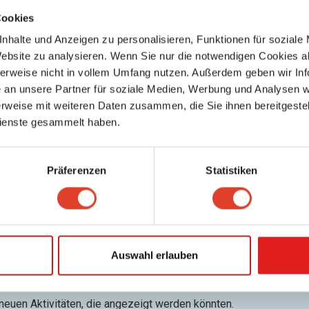
Cookies
nhalte und Anzeigen zu personalisieren, Funktionen für soziale
Website zu analysieren. Wenn Sie nur die notwendigen Cookies a
herweise nicht in vollem Umfang nutzen. Außerdem geben wir Inf
an unsere Partner für soziale Medien, Werbung und Analysen we
rweise mit weiteren Daten zusammen, die Sie ihnen bereitgestell
ienste gesammelt haben.
GmbH
2024
Präferenzen
Statistiken
Amerlingstraße 19, 1060 Wien 6., Mariahilf, Wien, Österreich
location_on
directions
Karte anzeigen
Wegbeschreibung
Ansehen
Auswahl erlauben
Wir helfen Unternehmen dabei, ihre Energiekosten für Strom & Gas 
:
 neuen Aktivitäten, die angezeigt werden könnten.