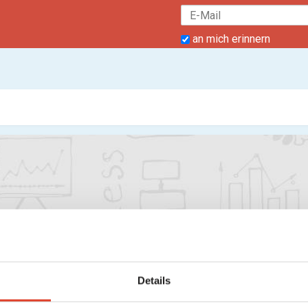
an mich erinnern
Details