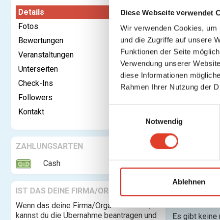
Details
Diese Webseite verwendet 
Fotos
Wir verwenden Cookies, um I
und die Zugriffe auf unsere 
Bewertungen
Kontaktieren
Funktionen der Seite möglic
Veranstaltungen
Verwendung unserer Website 
Unterseiten
diese Informationen mögliche
Kategorie:
Check-Ins
Rahmen Ihrer Nutzung der D
Rechtsform:
Followers
Gegründet:
E
Kontakt
Notwendig
i
Adresse:
n
w
ZAHLUNGSARTEN
i
Cash
Telefon:
l
l
Ablehnen
Beschreibung
IST DAS DEINE FIRMA/ORGANISATION?
i
g
Wenn das deine Firma/Organisation ist,
kannst du die Übernahme beantragen und
Es gibt keine
u