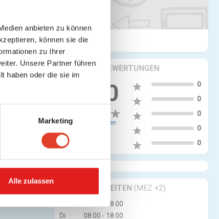
 Medien anbieten zu können
kzeptieren, können sie die
ormationen zu Ihrer
iter. Unsere Partner führen
KRITIKEN & BEWERTUNGEN
t haben oder die sie im
5
more_vert
0.00
0
star
4
0
star
3
0
star
Marketing
0 Bewertungen
2
0
star
1
0
star
Alle zulassen
zu optimieren.
GESCHÄFTSZEITEN
(MEZ +2)
Mo
08:00 - 18:00
Di
08:00 - 18:00