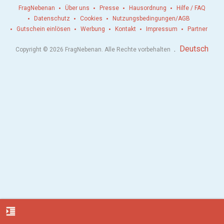
FragNebenan
Über uns
Presse
Hausordnung
Hilfe / FAQ
Datenschutz
Cookies
Nutzungsbedingungen/AGB
Gutschein einlösen
Werbung
Kontakt
Impressum
Partner
.
Deutsch
Copyright © 2026 FragNebenan. Alle Rechte vorbehalten
format_indent_increase